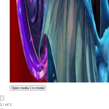
Open media 1 in modal
1
/
of
1