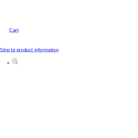
Cart
Skip to product information